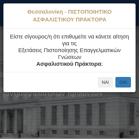
Η
Εποπτεία Ιδιωτικής
Aσφαλιστικοί
Εξετάσεις
Θεσσαλονίκη - ΠΙΣΤΟΠΟΙΗΤΙΚΟ
Τράπεζα
Ασφάλισης
Διαμεσολαβητές
Πιστοποίησης
ΑΣΦΑΛΙΣΤΙΚΟΥ ΠΡΑΚΤΟΡΑ
Είστε σίγουρος/η ότι επιθυμείτε να κάνετε αίτηση
για τις
Εξετάσεις Πιστοποίησης Επαγγελματικών
Γνώσεων
Εξετάσεις πιστοποίησης
Ασφαλιστικού Πράκτορα
;
επαγγελματικών γνώσεων για τη
δραστηριότητα διανομής
ΝΑΙ
ΟΧΙ
(αντ)ασφαλιστικών προϊόντων