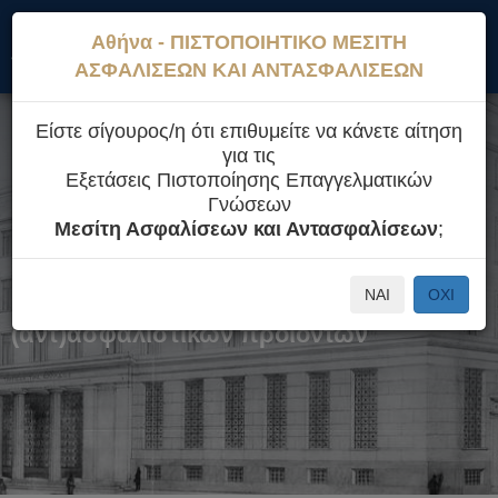
Η
Εποπτεία Ιδιωτικής
Aσφαλιστικοί
Εξετάσεις
Αθήνα - ΠΙΣΤΟΠΟΙΗΤΙΚΟ ΜΕΣΙΤΗ
Τράπεζα
Ασφάλισης
Διαμεσολαβητές
Πιστοποίησης
ΑΣΦΑΛΙΣΕΩΝ ΚΑΙ ΑΝΤΑΣΦΑΛΙΣΕΩΝ
Είστε σίγουρος/η ότι επιθυμείτε να κάνετε αίτηση
για τις
Εξετάσεις Πιστοποίησης Επαγγελματικών
Γνώσεων
Εξετάσεις πιστοποίησης
Μεσίτη Ασφαλίσεων και Αντασφαλίσεων
;
επαγγελματικών γνώσεων για τη
δραστηριότητα διανομής
ΝΑΙ
ΟΧΙ
(αντ)ασφαλιστικών προϊόντων